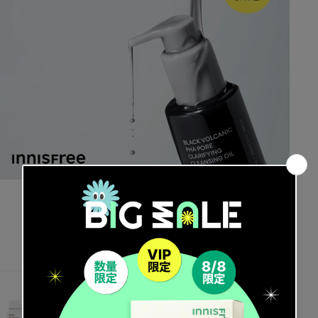
ブラックヴォルカニック ポア クレンジングオイル
税込
セ
¥1,870
ー
ル
価
格
スーパーヴォルカニック ポア クレイマスク