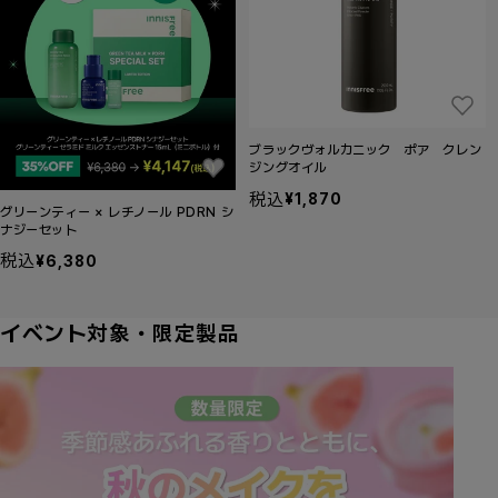
ブラックヴォルカニック ポア クレン
ジングオイル
税込
¥1,870
セ
グリーンティー × レチノール PDRN シ
ー
ナジーセット
ル
税込
¥6,380
セ
価
ー
格
ル
イベント対象・限定製品
価
格