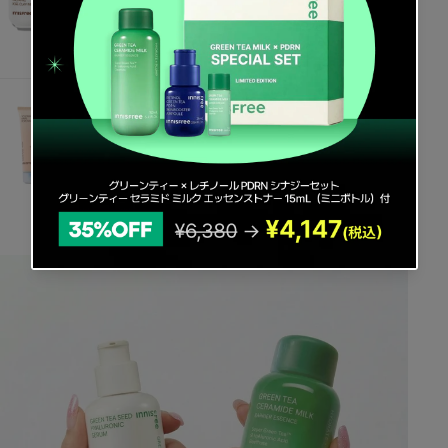
税込
セ
¥1,950
ー
ル
価
格
ヴォルカニック ポア クリームクレイマスク
税込
セ
¥2,486
ー
ル
価
格