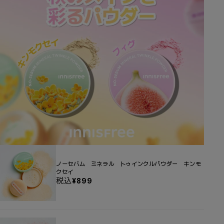
ノーセバム ミネラル トゥインクルパウダー キンモ
クセイ
税込
セ
¥899
ー
ル
価
格