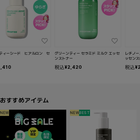
グリーンティー セラミド ミルク エッセ
レチノール PDRN アドバンスド エ
ンストナー
ッセンスローション
税込
税込
¥2,420
¥2,750
セ
セ
ー
ー
ル
ル
価
価
格
格
おすすめアイテム
NEW
NEW
BEST