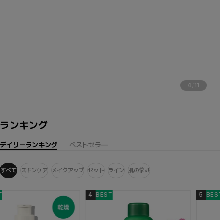
本
公
式
4
/
11
ランキング
デイリーランキング
ベストセラ―
すべて
スキンケア
メイクアップ
セット
ライン
肌の悩み
4
BEST
5
BEST