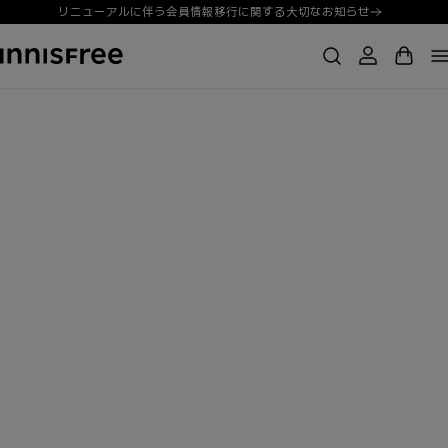
リニューアルに伴う会員情報移行に関する大切なお知らせ
ロ
コ
カ
グ
ン
ー
イ
テ
ト
ン
ン
イ
ツ
に
ニ
進
む
ス
フ
リ
ー
日