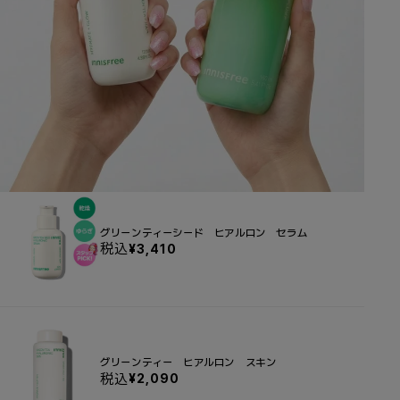
グリーンティーシード ヒアルロン セラム
税込
セ
¥3,410
ー
ル
価
格
グリーンティー ヒアルロン スキン
税込
セ
¥2,090
ー