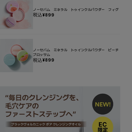
ノーセバム ミネラル トゥインクルパウダー フィグ
税込
セ
¥899
ー
ル
価
格
ノーセバム ミネラル トゥインクルパウダー ピーチ
ブロッサム
税込
セ
¥899
ー
ル
価
格