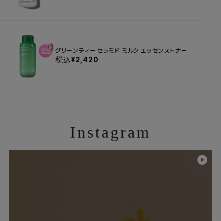
ル
価
格
グリーンティー セラミド ミルク エッセンストナー
税込
セ
¥2,420
ー
ル
価
格
Instagram